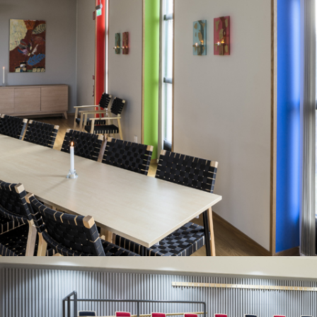
SÖRABY FÖRSAMLINGSHEM
I ROTTNE UTANFÖR VÄXJÖ FICK ETT
MODERNT OCH FÄRGGLATT INRE MED
SPECIALRITADE INREDNINGSDETALJER
OCH KONSTNÄRLIG UTSMYCKNING.