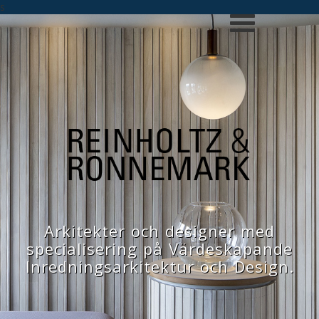
s
Arkitekter och designer med
specialisering på Värdeskapande
Inredningsarkitektur och Design.