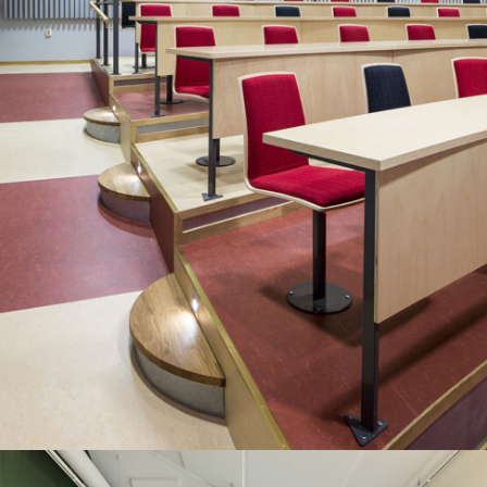
CIL, CENTRUM FÖR
INFORMATIONSLOGISTIK I LJUNGBYÄR EN
FILIAL TILL LINNÉUNIVETSITETET. DÄR
HAR VI RITAT OM LOKALER, GJORT NY
FÄRGSÄTTNING OCH INREDNING I
LUNCHRUM, LÄROSALAR OCH ALLMÄNNA
UTRYMMEN SAMT SAMARBETAT MED
KONSTNÄRER FÖR DEN KONSTNÄRLIGA
UTSMYCKNINGEN.